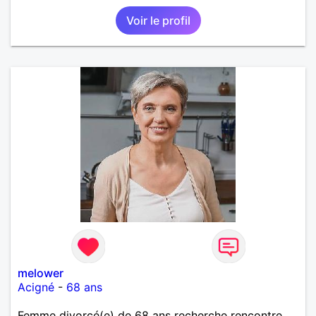
Voir le profil
melower
Acigné
-
68 ans
Femme divorcé(e) de 68 ans recherche rencontre