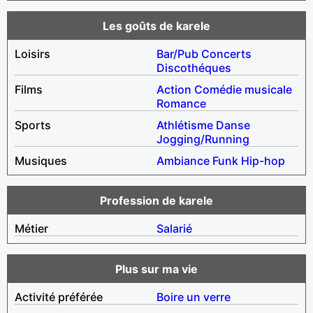
Les goûts de karele
Loisirs
Bar/Pub
Concerts
Discothéques
Films
Action
Comédie musicale
Romance
Sports
Athlétisme
Danse
Jogging/Running
Musiques
Ambiance
Funk
Hip-hop
Profession de karele
Métier
Salarié
Plus sur ma vie
Activité préférée
Boire un verre