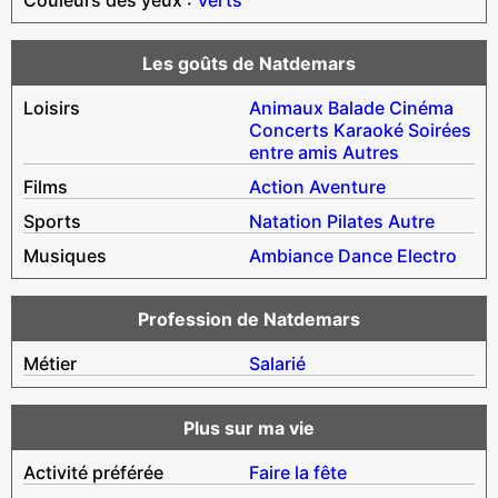
Les goûts de Natdemars
Loisirs
Animaux
Balade
Cinéma
Concerts
Karaoké
Soirées
entre amis
Autres
Films
Action
Aventure
Sports
Natation
Pilates
Autre
Musiques
Ambiance
Dance
Electro
Profession de Natdemars
Métier
Salarié
Plus sur ma vie
Activité préférée
Faire la fête