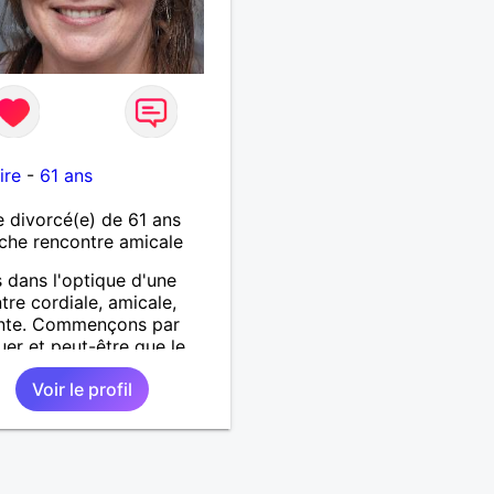
ire
-
61 ans
divorcé(e) de 61 ans
che rencontre amicale
s dans l'optique d'une
tre cordiale, amicale,
ante. Commençons par
uer et peut-être que le
 se chargera du reste.
Voir le profil