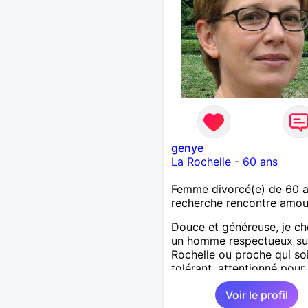
genye
La Rochelle
-
60 ans
Femme divorcé(e) de 60 
recherche rencontre amo
Douce et généreuse, je c
un homme respectueux su
Rochelle ou proche qui so
tolérant, attentionné pour
profiter de la vie à deux.
Voir le profil