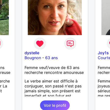
dystelle
Joy1s
Bougnon
-
63 ans
Court
ans
Femme veuf/veuve de 63 ans
Femme
ureuse
recherche rencontre amoureuse
recher
herche
Le verbe aimer est difficile à
Femme 
r La
conjuguer, son passé n'est pas
joyeus
it
jamais simple, son présent est
sérieu
imparfait et son futur est
me res
conditionnel.
des dé
Voir le profil
monde 