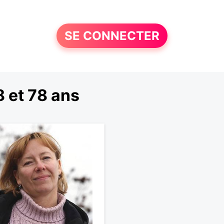
SE CONNECTER
 et 78 ans