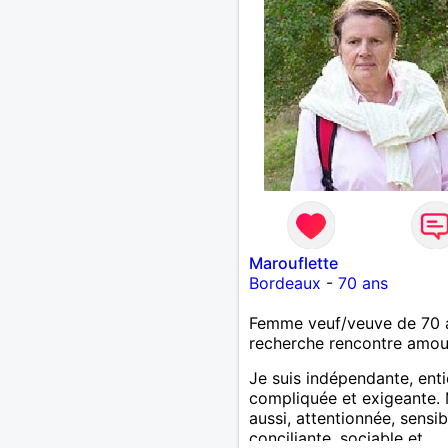
Marouflette
Bordeaux
-
70 ans
Femme veuf/veuve de 70 
recherche rencontre amo
Je suis indépendante, enti
compliquée et exigeante.
aussi, attentionnée, sensib
conciliante, sociable et