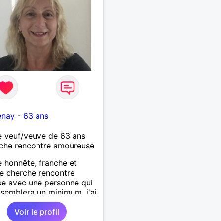
enay
-
63 ans
 veuf/veuve de 63 ans
che rencontre amoureuse
honnête, franche et
e cherche rencontre
se avec une personne qui
semblera un minimum. j'ai
fauts comme tout le
Voir le profil
et souhaite une vie