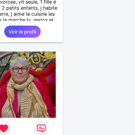
vorcee, vit seule, 1 fille é
 2 petits enfants, j habite
erre, j aime la cuisine les
s la marche,tv, restos et
es 1m65 68 kgse
Voir le profil