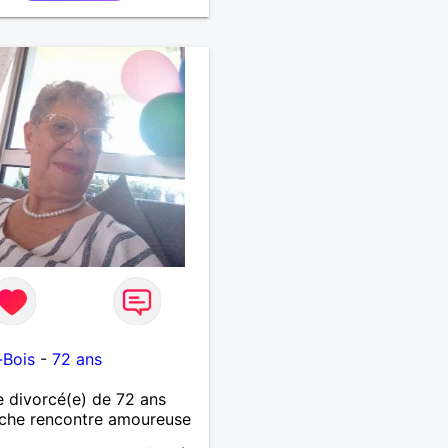
e dans une relation sur du
erme.
-Bois
-
72 ans
divorcé(e) de 72 ans
che rencontre amoureuse