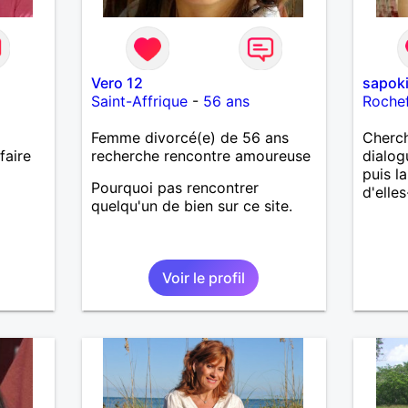
Vero 12
sapok
Saint-Affrique
-
56 ans
Roche
Femme divorcé(e) de 56 ans
Cherc
faire
recherche rencontre amoureuse
dialog
puis l
Pourquoi pas rencontrer
d'elle
quelqu'un de bien sur ce site.
Voir le profil