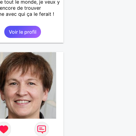
tout le monde, je veux y
 encore de trouver
e avec qui ça le ferait !
Voir le profil