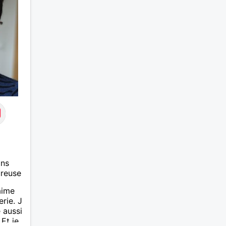
être à l’écoute, échanger avec
une personne de confiance,
pour une vie de partage, de
tendresse. Les voyages et où
randonnées en France ou à
l'étranger à deux en dehors des
sentiers battus me raviraient. Je
m'engage à répondre à votre
message. Au plaisir de vous lire.
ans
ureuse
aime
erie. J
 aussi
 Et je