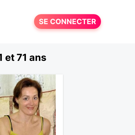
SE CONNECTER
 et 71 ans