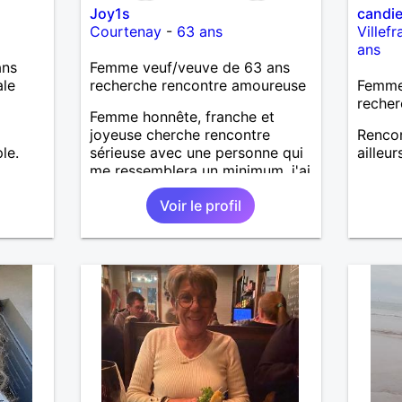
Joy1s
candi
Courtenay
-
63 ans
Villef
ans
ans
Femme veuf/veuve de 63 ans
ale
recherche rencontre amoureuse
Femme
recher
Femme honnête, franche et
joyeuse cherche rencontre
Rencon
le.
sérieuse avec une personne qui
ailleur
me ressemblera un minimum. j'ai
des défauts comme tout le
Voir le profil
monde et souhaite une vie
sereine dans une relation sur du
long terme.