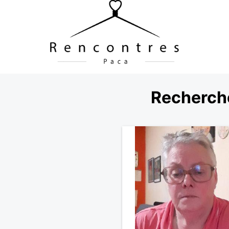
Recherche