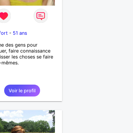
i
fort
-
51 ans
he des gens pour
uer, faire connaissance
aisser les choses se faire
s-mêmes.
Voir le profil