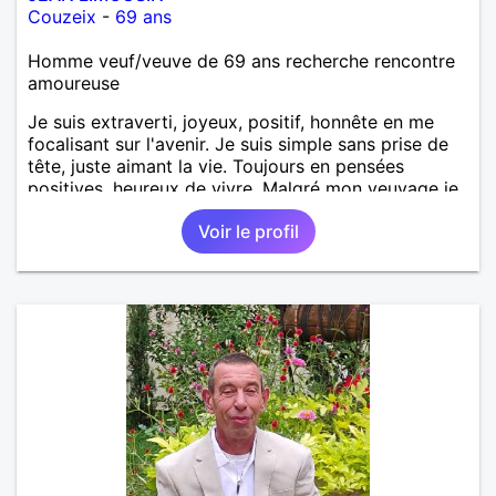
Couzeix
-
69 ans
Homme veuf/veuve de 69 ans recherche rencontre
amoureuse
Je suis extraverti, joyeux, positif, honnête en me
focalisant sur l'avenir. Je suis simple sans prise de
tête, juste aimant la vie. Toujours en pensées
positives, heureux de vivre. Malgré mon veuvage je
me tourne vers l'avenir pour une deuxième vie
Voir le profil
intense, remplie de joie, de tendresse et pourquoi
pas par la suite d'amour. Déjà dans un premier
temps, se connaître, puis s'apprécier et ensuite
l'avenir nous le dira N'ayez pas peur du niveau
d'étude, je ne me prends pas la tête sur ce niveau.
Mon meilleurs diplôme étant le CEP certificat
d'étude primaire. Avec ce diplôme on sait que je
sais lire, écrire et compter. En raison de mes
principes je ne corresponds pas avec les
demoiselles approchant les moins de 60 ans