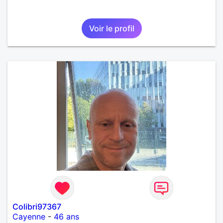
Voir le profil
Colibri97367
Cayenne
-
46 ans