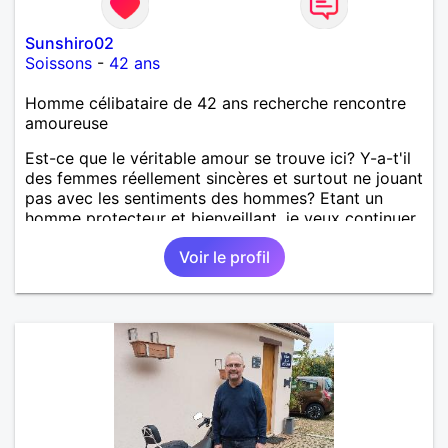
Sunshiro02
Soissons
-
42 ans
Homme célibataire de 42 ans recherche rencontre
amoureuse
Est-ce que le véritable amour se trouve ici? Y-a-t'il
des femmes réellement sincères et surtout ne jouant
pas avec les sentiments des hommes? Etant un
homme protecteur et bienveillant, je veux continuer
d'y croire et pouvoir enfin former la petite famille
Voir le profil
que je désir temps. Faux profil, profiteuse et autres
joyeuseté passer votre chemin, vous ne
m'intéressez pas du tout!