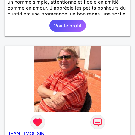
un homme simple, attentionné et fidèle en amitié
comme en amour. J'apprécie les petits bonheurs du
quotidien; une promenade, un bon repas, une sortie,
une discision agréable ou un moment de détente à
Voir le profil
deux. Je souhaite rencontrer une femme douce,
honnête et bienveillante, avec qui partager des
moments de complicité, de rire et de confiance. Je
crois qu'une belle relation commence souvent par
une belle amitié et qu'il n'est jamais trop tard pour
écrire une nouvelle histoire. Si vous aimez les
échanges sincères, les valeurs de respect et de
simplicité, nous pourrions faire connaissance autour
d'un café suivi d'une balade, sans précipitation et
laisser le temps faire le reste. Au plaisir de vous lire.
JEAN LIMOUSIN